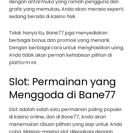
dengan antarmuka yang ramah pengguna dan
grafis yang memukau, Anda akan merasa seperti
sedang berada di kasino fisik.
Tidak hanya itu, Bane77 juga menyediakan
berbagai bonus dan promosi yang menarik.
Dengan berbagai cara untuk menghasilkan uang,
Anda tidak akan pernah kehabisan pilihan di
platform ini.
Slot: Permainan yang
Menggoda di Bane77
Slot adalah salah satu permainan paling populer
di kasino online, dan di Bane77, Anda akan
menemukan ribuan pilihan yang siap untuk Anda
coba. Masing-masing slot dilengkapi dengan