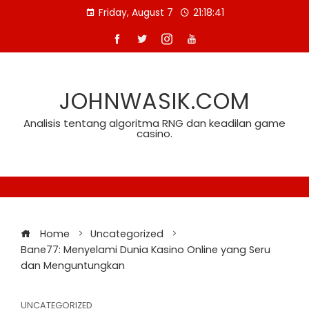
Skip
Friday, August 7
21:18:42
to
content
JOHNWASIK.COM
Analisis tentang algoritma RNG dan keadilan game
casino.
Home
Uncategorized
Bane77: Menyelami Dunia Kasino Online yang Seru
dan Menguntungkan
UNCATEGORIZED