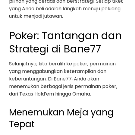
pilihan yang cerdas dan berstrategi. Setiap tiket
yang Anda beli adalah langkah menuju peluang
untuk menjadi jutawan.
Poker: Tantangan dan
Strategi di Bane77
Selanjutnya, kita beralih ke poker, permainan
yang menggabungkan keterampilan dan
keberuntungan. Di Bane77, Anda akan
menemukan berbagai jenis permainan poker,
dari Texas Hold’em hingga Omaha.
Menemukan Meja yang
Tepat