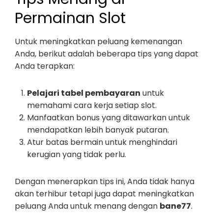
Permainan Slot
Untuk meningkatkan peluang kemenangan
Anda, berikut adalah beberapa tips yang dapat
Anda terapkan:
Pelajari tabel pembayaran
untuk
memahami cara kerja setiap slot.
Manfaatkan bonus yang ditawarkan untuk
mendapatkan lebih banyak putaran.
Atur batas bermain untuk menghindari
kerugian yang tidak perlu.
Dengan menerapkan tips ini, Anda tidak hanya
akan terhibur tetapi juga dapat meningkatkan
peluang Anda untuk menang dengan
bane77
.