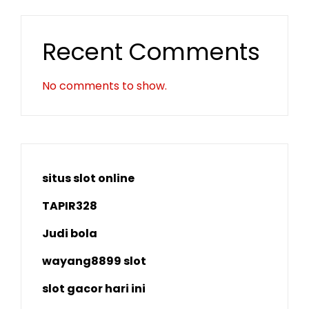
Recent Comments
No comments to show.
situs slot online
TAPIR328
Judi bola
wayang8899 slot
slot gacor hari ini