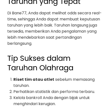
Taruhan yang Tepat
Di Bane77, Anda dapat melihat odds secara real-
time, sehingga Anda dapat membuat keputusan
taruhan yang lebih baik. Taruhan langsung juga
tersedia, memberikan Anda pengalaman yang
lebih mendebarkan saat pertandingan
berlangsung.
Tip Sukses dalam
Taruhan Olahraga
Riset tim atau atlet
sebelum memasang
taruhan.
Perhatikan statistik dan performa terbaru.
Kelola bankroll Anda dengan bijak untuk
menghindari kerugian.