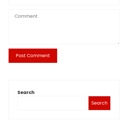
Search
Search