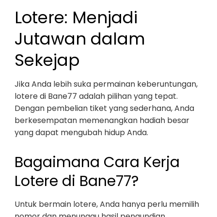
Lotere: Menjadi
Jutawan dalam
Sekejap
Jika Anda lebih suka permainan keberuntungan,
lotere di Bane77 adalah pilihan yang tepat.
Dengan pembelian tiket yang sederhana, Anda
berkesempatan memenangkan hadiah besar
yang dapat mengubah hidup Anda.
Bagaimana Cara Kerja
Lotere di Bane77?
Untuk bermain lotere, Anda hanya perlu memilih
nomor dan menunggu hasil pengundian.