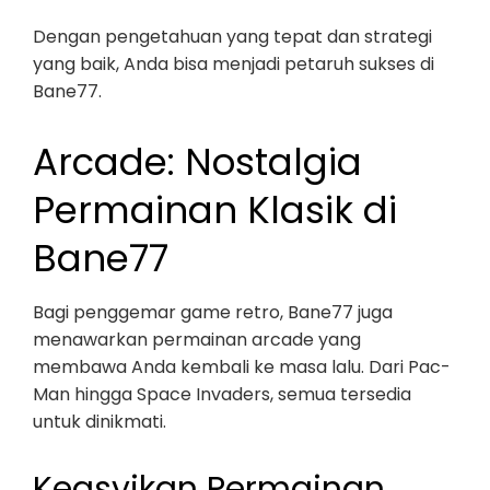
Dengan pengetahuan yang tepat dan strategi
yang baik, Anda bisa menjadi petaruh sukses di
Bane77.
Arcade: Nostalgia
Permainan Klasik di
Bane77
Bagi penggemar game retro, Bane77 juga
menawarkan permainan arcade yang
membawa Anda kembali ke masa lalu. Dari Pac-
Man hingga Space Invaders, semua tersedia
untuk dinikmati.
Keasyikan Permainan