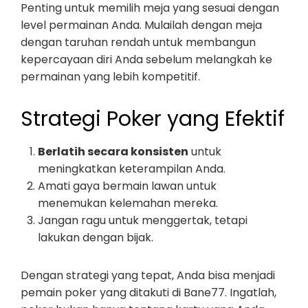
Penting untuk memilih meja yang sesuai dengan
level permainan Anda. Mulailah dengan meja
dengan taruhan rendah untuk membangun
kepercayaan diri Anda sebelum melangkah ke
permainan yang lebih kompetitif.
Strategi Poker yang Efektif
Berlatih secara konsisten
untuk
meningkatkan keterampilan Anda.
Amati gaya bermain lawan untuk
menemukan kelemahan mereka.
Jangan ragu untuk menggertak, tetapi
lakukan dengan bijak.
Dengan strategi yang tepat, Anda bisa menjadi
pemain poker yang ditakuti di Bane77. Ingatlah,