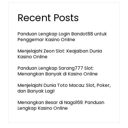
Recent Posts
Panduan Lengkap Login Bandot88 untuk
Penggemar Kasino Online
Menjelajahi Zeon Slot: Keajaiban Dunia
Kasino Online
Panduan Lengkap Sarang777 Slot:
Menangkan Banyak di Kasino Online
Menjelajahi Dunia Toto Macau: Slot, Poker,
dan Banyak Lagi!
Menangkan Besar di Naga169: Panduan
Lengkap Kasino Online