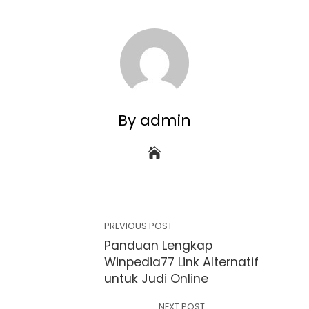
By admin
PREVIOUS POST
Panduan Lengkap
Winpedia77 Link Alternatif
untuk Judi Online
NEXT POST