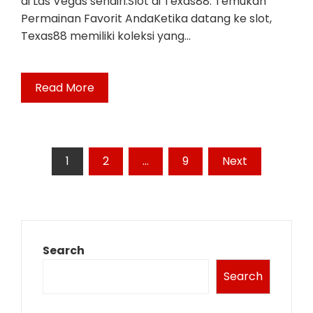
di Las Vegas sendiri.Slot di Texas88: Temukan
Permainan Favorit AndaKetika datang ke slot,
Texas88 memiliki koleksi yang…
Read More
Posts
1
2
…
9
Next
pagination
Search
Search