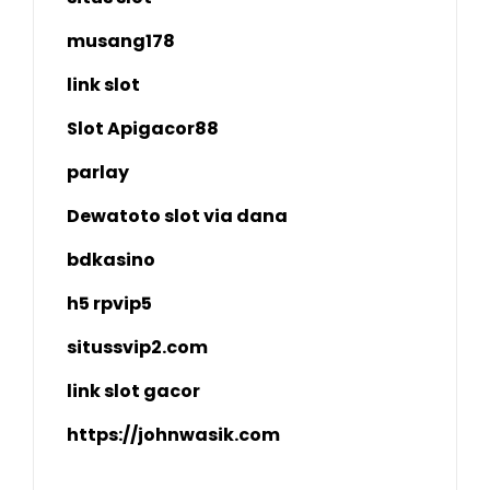
musang178
link slot
Slot Apigacor88
parlay
Dewatoto slot via dana
bdkasino
h5 rpvip5
situssvip2.com
link slot gacor
https://johnwasik.com