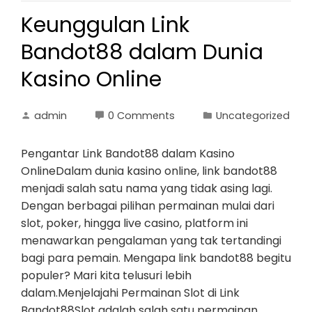
Keunggulan Link
Bandot88 dalam Dunia
Kasino Online
admin
0 Comments
Uncategorized
Pengantar Link Bandot88 dalam Kasino
OnlineDalam dunia kasino online, link bandot88
menjadi salah satu nama yang tidak asing lagi.
Dengan berbagai pilihan permainan mulai dari
slot, poker, hingga live casino, platform ini
menawarkan pengalaman yang tak tertandingi
bagi para pemain. Mengapa link bandot88 begitu
populer? Mari kita telusuri lebih
dalam.Menjelajahi Permainan Slot di Link
Bandot88Slot adalah salah satu permainan