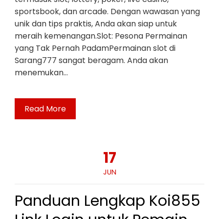
sportsbook, dan arcade. Dengan wawasan yang
unik dan tips praktis, Anda akan siap untuk
meraih kemenangan.Slot: Pesona Permainan
yang Tak Pernah PadamPermainan slot di
Sarang777 sangat beragam. Anda akan
menemukan…
Read More
17
JUN
Panduan Lengkap Koi855