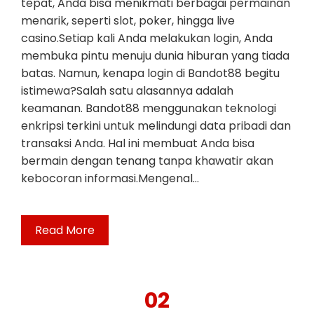
tepat, Anda bisa menikmati berbagai permainan
menarik, seperti slot, poker, hingga live
casino.Setiap kali Anda melakukan login, Anda
membuka pintu menuju dunia hiburan yang tiada
batas. Namun, kenapa login di Bandot88 begitu
istimewa?Salah satu alasannya adalah
keamanan. Bandot88 menggunakan teknologi
enkripsi terkini untuk melindungi data pribadi dan
transaksi Anda. Hal ini membuat Anda bisa
bermain dengan tenang tanpa khawatir akan
kebocoran informasi.Mengenal…
Read More
02