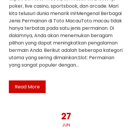
poker, live casino, sportsbook, dan arcade. Mari
kita telusuri dunia menarik ini!Mengenal Berbagai
Jenis Permainan di Toto MacauToto macau tidak
hanya terbatas pada satu jenis permainan. Di
dalamnya, Anda akan menemukan beragam
pilihan yang dapat meningkatkan pengalaman
bermain Anda. Berikut adalah beberapa kategori
utama yang sering dimainkan:Slot: Permainan
yang sangat populer dengan…
Read More
27
JUN