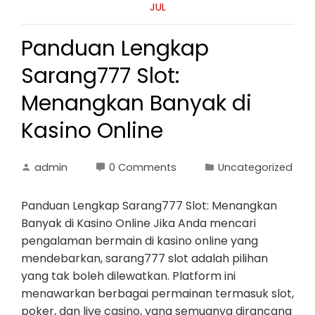
JUL
Panduan Lengkap
Sarang777 Slot:
Menangkan Banyak di
Kasino Online
admin
0 Comments
Uncategorized
Panduan Lengkap Sarang777 Slot: Menangkan
Banyak di Kasino Online Jika Anda mencari
pengalaman bermain di kasino online yang
mendebarkan, sarang777 slot adalah pilihan
yang tak boleh dilewatkan. Platform ini
menawarkan berbagai permainan termasuk slot,
poker, dan live casino, yang semuanya dirancang