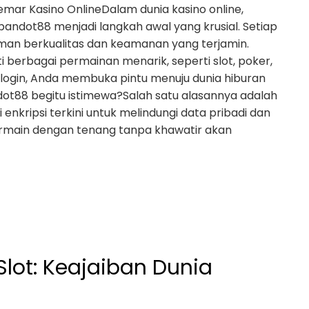
mar Kasino OnlineDalam dunia kasino online,
 bandot88 menjadi langkah awal yang krusial. Setiap
man berkualitas dan keamanan yang terjamin.
 berbagai permainan menarik, seperti slot, poker,
n login, Anda membuka pintu menuju dunia hiburan
dot88 begitu istimewa?Salah satu alasannya adalah
kripsi terkini untuk melindungi data pribadi dan
bermain dengan tenang tanpa khawatir akan
Slot: Keajaiban Dunia