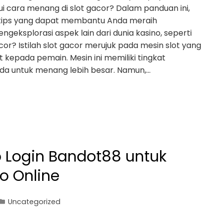
 cara menang di slot gacor? Dalam panduan ini,
 tips yang dapat membantu Anda meraih
ngeksplorasi aspek lain dari dunia kasino, seperti
cor? Istilah slot gacor merujuk pada mesin slot yang
epada pemain. Mesin ini memiliki tingkat
Anda untuk menang lebih besar. Namun,…
 Login Bandot88 untuk
o Online
Uncategorized