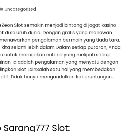
Uncategorized
Zeon Slot semakin menjadi bintang di jagat kasino
ot di seluruh dunia. Dengan grafis yang menawan
 menawarkan pengalaman bermain yang tiada tara.
ita selami lebih dalam.Dalam setiap putaran, Anda
a untuk merasakan euforia yang meliputi setiap
inan; ia adalah pengalaman yang menyatu dengan
dingkan Slot LainSalah satu hal yang membedakan
vatif. Tidak hanya mengandalkan keberuntungan,…
Sarang777 Slot: