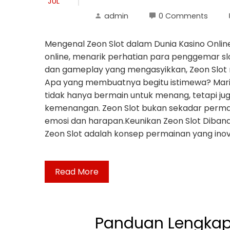
JUL
admin
0 Comments
Mengenal Zeon Slot dalam Dunia Kasino Online
online, menarik perhatian para penggemar sl
dan gameplay yang mengasyikkan, Zeon Slot
Apa yang membuatnya begitu istimewa? Mari k
tidak hanya bermain untuk menang, tetapi jug
kemenangan. Zeon Slot bukan sekadar perma
emosi dan harapan.Keunikan Zeon Slot Diban
Zeon Slot adalah konsep permainan yang ino
Read More
Panduan Lengkap 