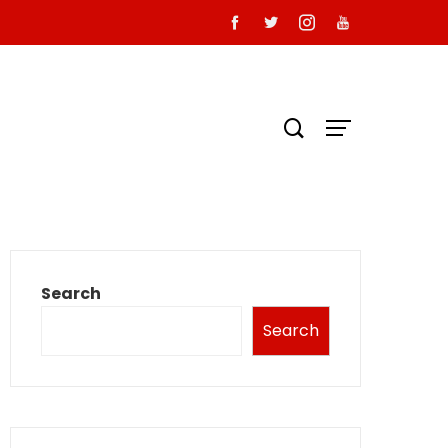
Search
Search