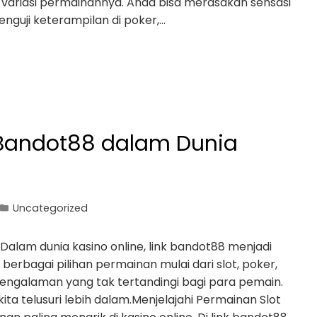
variasi permainannya. Anda bisa merasakan sensasi
nguji keterampilan di poker,…
 Bandot88 dalam Dunia
Uncategorized
alam dunia kasino online, link bandot88 menjadi
berbagai pilihan permainan mulai dari slot, poker,
pengalaman yang tak tertandingi bagi para pemain.
ta telusuri lebih dalam.Menjelajahi Permainan Slot