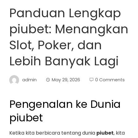
Panduan Lengkap
piubet: Menangkan
Slot, Poker, dan
Lebih Banyak Lagi
admin
May 29, 2026
0 Comments
Pengenalan ke Dunia
piubet
Ketika kita berbicara tentang dunia
piubet
, kita