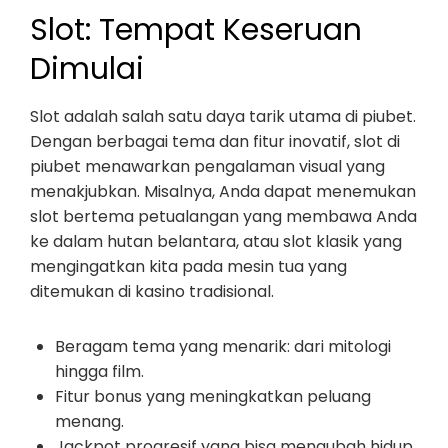
Slot: Tempat Keseruan
Dimulai
Slot adalah salah satu daya tarik utama di piubet.
Dengan berbagai tema dan fitur inovatif, slot di
piubet menawarkan pengalaman visual yang
menakjubkan. Misalnya, Anda dapat menemukan
slot bertema petualangan yang membawa Anda
ke dalam hutan belantara, atau slot klasik yang
mengingatkan kita pada mesin tua yang
ditemukan di kasino tradisional.
Beragam tema yang menarik: dari mitologi
hingga film.
Fitur bonus yang meningkatkan peluang
menang.
Jackpot progresif yang bisa mengubah hidup