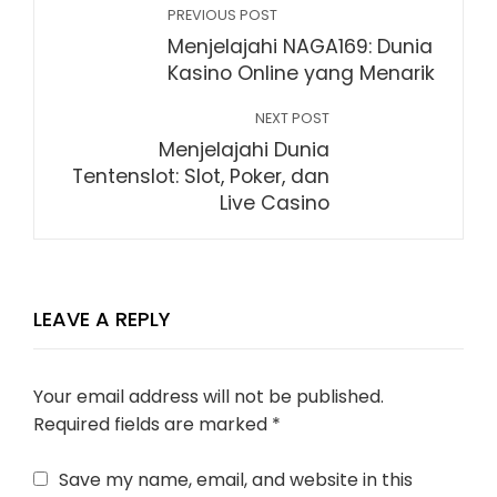
PREVIOUS POST
Menjelajahi NAGA169: Dunia
Kasino Online yang Menarik
NEXT POST
Menjelajahi Dunia
Tentenslot: Slot, Poker, dan
Live Casino
LEAVE A REPLY
Your email address will not be published.
Required fields are marked
*
Save my name, email, and website in this