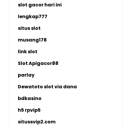
slot gacor hari ini
lengkap777
situs slot
musang178
link slot
Slot Apigacor88
parlay
Dewatoto slot via dana
bdkasino
h5 rpvip5
situssvip2.com