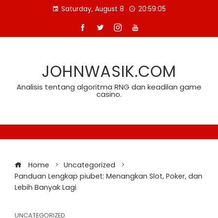
Skip
Saturday, August 8
20:59:06
to
content
JOHNWASIK.COM
Analisis tentang algoritma RNG dan keadilan game
casino.
Home
Uncategorized
Panduan Lengkap piubet: Menangkan Slot, Poker, dan
Lebih Banyak Lagi
UNCATEGORIZED