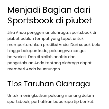
Menjadi Bagian dari
Sportsbook di piubet
Jika Anda penggemar olahraga, sportsbook di
piubet adalah tempat yang tepat untuk
mempertaruhkan prediksi Anda. Dari sepak bola
hingga balapan kuda, peluangnya sangat
bervariasi. Dan di sinilah analisis dan
pengetahuan Anda tentang olahraga dapat
memberi Anda keuntungan.
Tips Taruhan Olahraga
Untuk meningkatkan peluang menang dalam
sportsbook, perhatikan beberapa tip berikut: