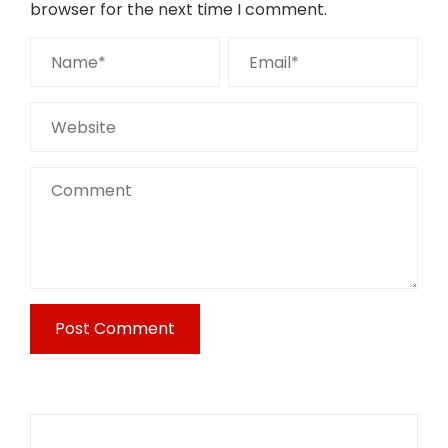
browser for the next time I comment.