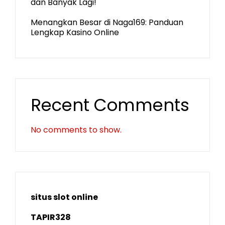
dan Banyak Lagi!
Menangkan Besar di Naga169: Panduan
Lengkap Kasino Online
Recent Comments
No comments to show.
situs slot online
TAPIR328