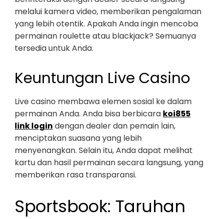
melalui kamera video, memberikan pengalaman
yang lebih otentik. Apakah Anda ingin mencoba
permainan roulette atau blackjack? Semuanya
tersedia untuk Anda.
Keuntungan Live Casino
Live casino membawa elemen sosial ke dalam
permainan Anda. Anda bisa berbicara
koi855
link login
dengan dealer dan pemain lain,
menciptakan suasana yang lebih
menyenangkan. Selain itu, Anda dapat melihat
kartu dan hasil permainan secara langsung, yang
memberikan rasa transparansi.
Sportsbook: Taruhan