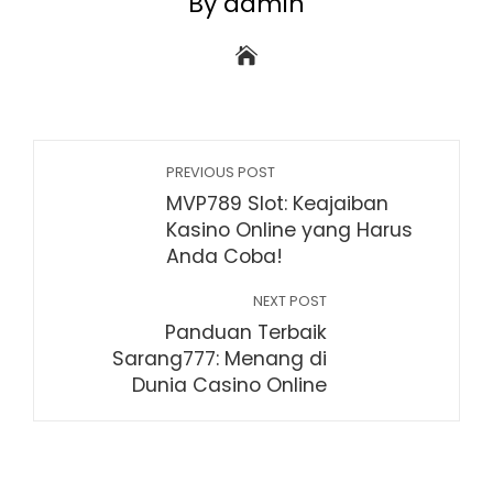
By admin
PREVIOUS POST
MVP789 Slot: Keajaiban
Kasino Online yang Harus
Anda Coba!
NEXT POST
Panduan Terbaik
Sarang777: Menang di
Dunia Casino Online