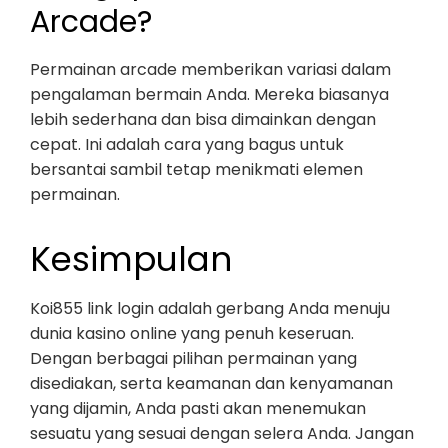
Arcade?
Permainan arcade memberikan variasi dalam
pengalaman bermain Anda. Mereka biasanya
lebih sederhana dan bisa dimainkan dengan
cepat. Ini adalah cara yang bagus untuk
bersantai sambil tetap menikmati elemen
permainan.
Kesimpulan
Koi855 link login adalah gerbang Anda menuju
dunia kasino online yang penuh keseruan.
Dengan berbagai pilihan permainan yang
disediakan, serta keamanan dan kenyamanan
yang dijamin, Anda pasti akan menemukan
sesuatu yang sesuai dengan selera Anda. Jangan