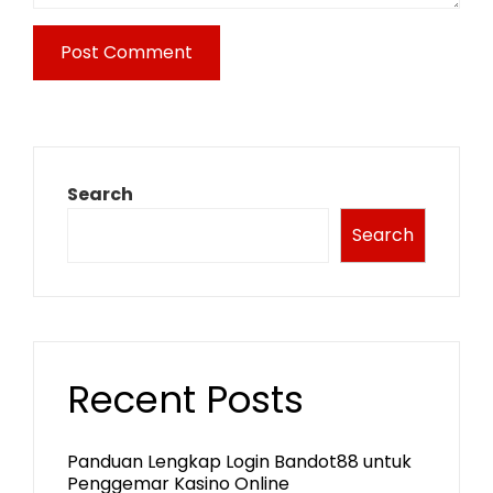
Search
Search
Recent Posts
Panduan Lengkap Login Bandot88 untuk
Penggemar Kasino Online